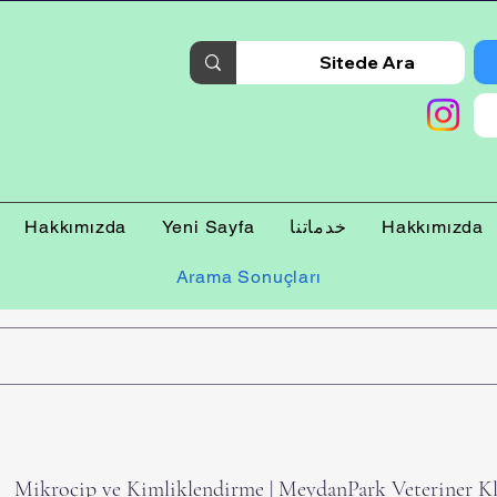
Hakkımızda
خدماتنا
Yeni Sayfa
Hakkımızda
Arama Sonuçları
Mikroçip ve Kimliklendirme | MeydanPark Veteriner Kl